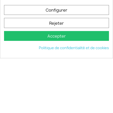
PRODUITS

Configurer
INFORMATIONS

Rejeter
VOTRE COMPTE

Accepter
INFORMATIONS
keyboard_arrow_down
Politique de confidentialité et de cookies
© 2026 - choisistacoque.com