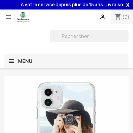
X
A votre service depuis plus de 15 ans. Livraison 48H a
shopping_cart


(0)
MENU