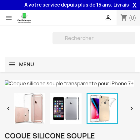
X
A votre service depuis plus de 15 ans. Livraison 48H
shopping_cart


(0)
MENU


COQUE SILICONE SOUPLE