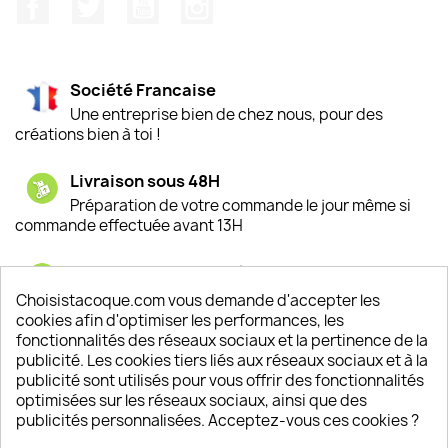
Facebook
Twitter
YouTube
Instagram
Société Francaise
Une entreprise bien de chez nous, pour des
créations bien à toi !
Livraison sous 48H
Préparation de votre commande le jour même si
commande effectuée avant 13H
Satisfaction de nos clients
Depuis 2009, entre 92% et 94% de nos clients
Choisistacoque.com vous demande d'accepter les
sont satisfaits de nos produits
cookies afin d'optimiser les performances, les
fonctionnalités des réseaux sociaux et la pertinence de la
publicité. Les cookies tiers liés aux réseaux sociaux et à la
Un SAV à votre écoute
publicité sont utilisés pour vous offrir des fonctionnalités
Notre SAV est disponible 6/7J de 10h à 18H
optimisées sur les réseaux sociaux, ainsi que des
publicités personnalisées. Acceptez-vous ces cookies ?