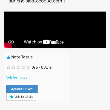
sur choisiostacoque.com ?
Note Totale
:
0
/
5
-
0
Avis
Voir les notes
Ajouter un Avis
Voir les Avis