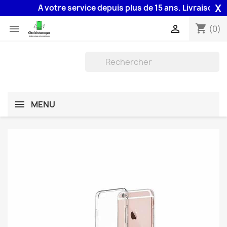
X
A votre service depuis plus de 15 ans. Livraison 48H 
shopping_cart


(0)
MENU