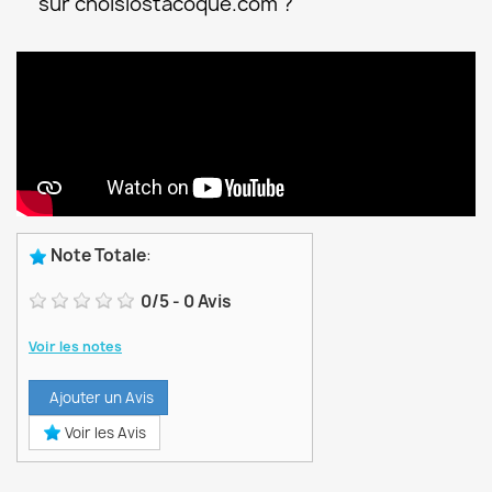
sur choisiostacoque.com ?
Note Totale
:
0
/
5
-
0
Avis
Voir les notes
Ajouter un Avis
Voir les Avis