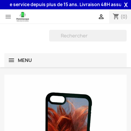
X
re service depuis plus de 15 ans. Livraison 48H assurée par 
shopping_cart


(0)
MENU