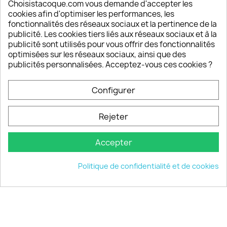
Depuis 2009, entre 92% et 94% de nos clients
Choisistacoque.com vous demande d'accepter les
sont satisfaits de nos produits
cookies afin d'optimiser les performances, les
fonctionnalités des réseaux sociaux et la pertinence de la
publicité. Les cookies tiers liés aux réseaux sociaux et à la
Un SAV à votre écoute
publicité sont utilisés pour vous offrir des fonctionnalités
Notre SAV est disponible 6/7J de 10h à 18H
optimisées sur les réseaux sociaux, ainsi que des
publicités personnalisées. Acceptez-vous ces cookies ?
Configurer
PRODUITS

Rejeter
INFORMATIONS

Accepter
VOTRE COMPTE

Politique de confidentialité et de cookies
INFORMATIONS
keyboard_arrow_down
© 2026 - choisistacoque.com