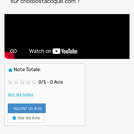
sur choisiostacoque.com ?
Note Totale
:
0
/
5
-
0
Avis
Voir les notes
Ajouter un Avis
Voir les Avis