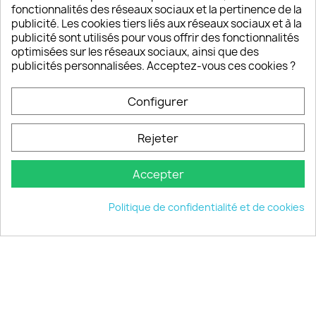
fonctionnalités des réseaux sociaux et la pertinence de la
publicité. Les cookies tiers liés aux réseaux sociaux et à la
Un SAV à votre écoute
publicité sont utilisés pour vous offrir des fonctionnalités
Notre SAV est disponible 6/7J de 10h à 18H
optimisées sur les réseaux sociaux, ainsi que des
publicités personnalisées. Acceptez-vous ces cookies ?
Configurer
PRODUITS

Rejeter
INFORMATIONS

Accepter
VOTRE COMPTE

Politique de confidentialité et de cookies
INFORMATIONS
keyboard_arrow_down
© 2026 - choisistacoque.com