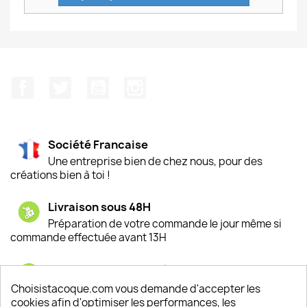
Facebook
Twitter
YouTube
Instagram
Société Francaise
Une entreprise bien de chez nous, pour des
créations bien à toi !
Livraison sous 48H
Préparation de votre commande le jour même si
commande effectuée avant 13H
Satisfaction de nos clients
Depuis 2009, entre 92% et 94% de nos clients
Choisistacoque.com vous demande d'accepter les
sont satisfaits de nos produits
cookies afin d'optimiser les performances, les