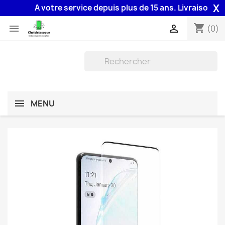
X
A votre service depuis plus de 15 ans. Livraison 48H a
shopping_cart


(0)
MENU