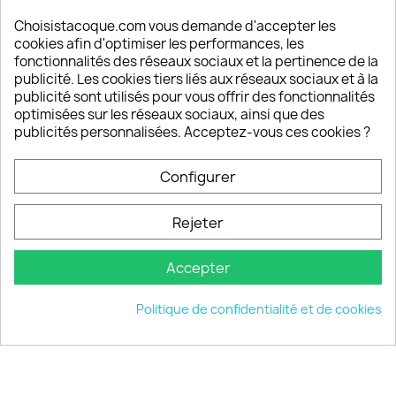
Satisfaction de nos clients
Depuis 2009, entre 92% et 94% de nos clients
Choisistacoque.com vous demande d'accepter les
sont satisfaits de nos produits
cookies afin d'optimiser les performances, les
fonctionnalités des réseaux sociaux et la pertinence de la
publicité. Les cookies tiers liés aux réseaux sociaux et à la
Un SAV à votre écoute
publicité sont utilisés pour vous offrir des fonctionnalités
Notre SAV est disponible 6/7J de 10h à 18H
optimisées sur les réseaux sociaux, ainsi que des
publicités personnalisées. Acceptez-vous ces cookies ?
Configurer
PRODUITS

Rejeter
INFORMATIONS

Accepter
VOTRE COMPTE

Politique de confidentialité et de cookies
INFORMATIONS
keyboard_arrow_down
© 2026 - choisistacoque.com