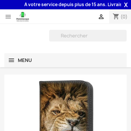
X
A votre service depuis plus de 15 ans. Livraison 48H
shopping_cart


(0)
MENU