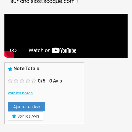
sur choisiostacoque.com ?
Note Totale
:
0
/
5
-
0
Avis
Voir les notes
Ajouter un Avis
Voir les Avis