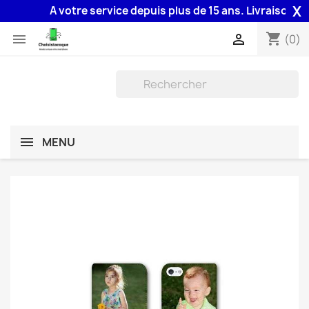
X
A votre service depuis plus de 15 ans. Livraison 48H a
shopping_cart


(0)
MENU