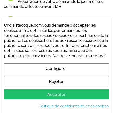
Préparation de votre commande le jour même si
commande effectuée avant 13H
Satisfaction de nos clients
Depuis 2009, entre 92% et 94% de nos clients
Choisistacoque.com vous demande d'accepter les
sont satisfaits de nos produits
cookies afin d'optimiser les performances, les
fonctionnalités des réseaux sociaux et la pertinence de la
publicité. Les cookies tiers liés aux réseaux sociaux et à la
Un SAV à votre écoute
publicité sont utilisés pour vous offrir des fonctionnalités
Notre SAV est disponible 6/7J de 10h à 18H
optimisées sur les réseaux sociaux, ainsi que des
publicités personnalisées. Acceptez-vous ces cookies ?
Configurer
PRODUITS

Rejeter
INFORMATIONS

Accepter
VOTRE COMPTE

Politique de confidentialité et de cookies
INFORMATIONS
keyboard_arrow_down