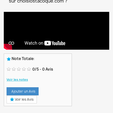
sur choisiostacoque.com ?
Note Totale
:
0
/
5
-
0
Avis
Voir les notes
Ajouter un Avis
Voir les Avis