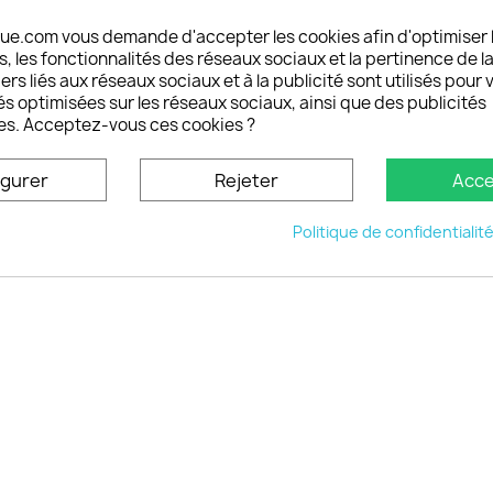
pos
Mes alertes
ue.com vous demande d'accepter les cookies afin d'optimiser 
nt sécurisé choisistacoque
 les fonctionnalités des réseaux sociaux et la pertinence de la
rs et remboursements
ers liés aux réseaux sociaux et à la publicité sont utilisés pour 
son DOM TOM et outremer
és optimisées sur les réseaux sociaux, ainsi que des publicités
es. Acceptez-vous ces cookies ?
oisistacoque
nt personnaliser son
igurer
Rejeter
Acce
phone
ctez-nous
Politique de confidentialit
u site
© 2026 - choisistacoque.com