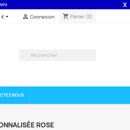
X
on 48H assurée par la Poste .
shopping_cart


Panier
(0)
 €
Connexion

CTEZ NOUS
ONNALISÉE ROSE