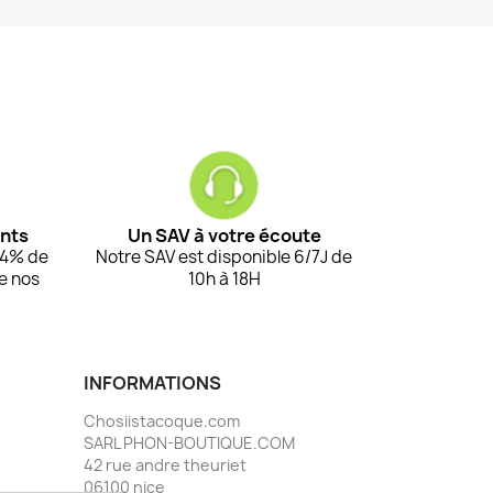
ents
Un SAV à votre écoute
94% de
Notre SAV est disponible 6/7J de
de nos
10h à 18H
INFORMATIONS
Chosiistacoque.com
SARL PHON-BOUTIQUE.COM
42 rue andre theuriet
06100 nice