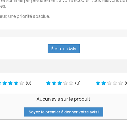
 et sommes perpétuellement à votre écoute. Nous relevons de 
ues.
eur, une priorité absolue.
Écrire un Avis
(0)
(0)
(
Aucun avis sur le produit
Soyez le premier à donner votre avis !