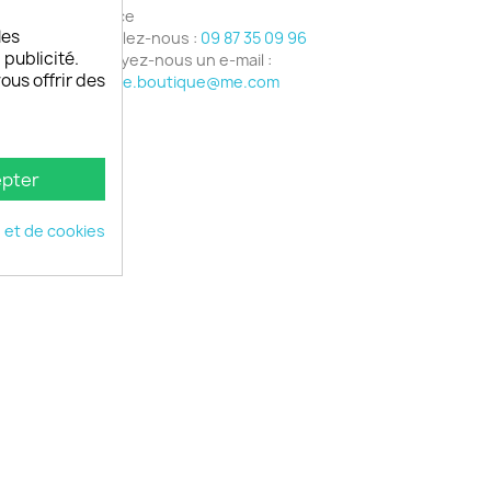
France
les
Appelez-nous :
09 87 35 09 96
 publicité.
Envoyez-nous un e-mail :
vous offrir des
phone.boutique@me.com
pter
é et de cookies