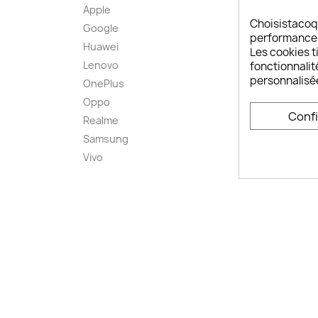
Apple
A pro
Choisistacoq
Google
Paieme
performances,
Huawei
Retou
Les cookies ti
Lenovo
Livrai
fonctionnalit
personnalisé
OnePlus
FAQ ch
Oppo
Comme
Conf
smart
Realme
Conta
Samsung
Plan d
Vivo