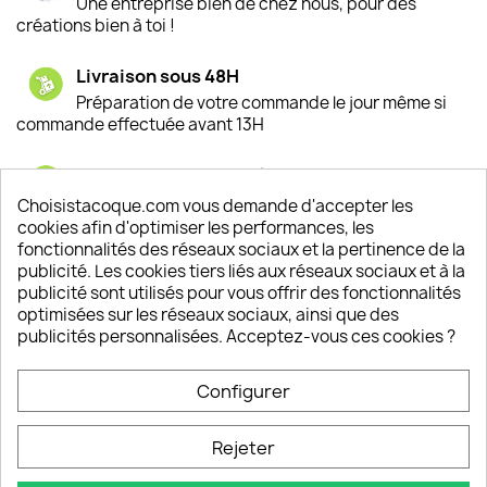
Une entreprise bien de chez nous, pour des
créations bien à toi !
Livraison sous 48H
Préparation de votre commande le jour même si
commande effectuée avant 13H
Satisfaction de nos clients
Depuis 2009, entre 92% et 94% de nos clients
Choisistacoque.com vous demande d'accepter les
sont satisfaits de nos produits
cookies afin d'optimiser les performances, les
fonctionnalités des réseaux sociaux et la pertinence de la
publicité. Les cookies tiers liés aux réseaux sociaux et à la
Un SAV à votre écoute
publicité sont utilisés pour vous offrir des fonctionnalités
Notre SAV est disponible 6/7J de 10h à 18H
optimisées sur les réseaux sociaux, ainsi que des
publicités personnalisées. Acceptez-vous ces cookies ?
Configurer
PRODUITS

Rejeter
INFORMATIONS
