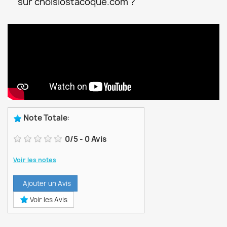
sur choisiostacoque.com ?
Note Totale
:
0
/
5
-
0
Avis
Voir les notes
Ajouter un Avis
Voir les Avis