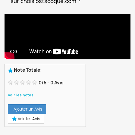
sur choisiostacoque.com ?
Note Totale
:
0
/
5
-
0
Avis
Voir les notes
Ajouter un Avis
Voir les Avis