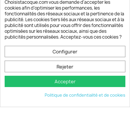
Depuis 2009, entre 92% et 94% de nos clients
Choisistacoque.com vous demande d'accepter les
sont satisfaits de nos produits
cookies afin d'optimiser les performances, les
fonctionnalités des réseaux sociaux et la pertinence de la
publicité. Les cookies tiers liés aux réseaux sociaux et à la
Un SAV à votre écoute
publicité sont utilisés pour vous offrir des fonctionnalités
Notre SAV est disponible 6/7J de 10h à 18H
optimisées sur les réseaux sociaux, ainsi que des
publicités personnalisées. Acceptez-vous ces cookies ?
Configurer
PRODUITS

Rejeter
INFORMATIONS

Accepter
VOTRE COMPTE

Politique de confidentialité et de cookies
INFORMATIONS
keyboard_arrow_down
© 2026 - choisistacoque.com