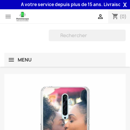
X
A votre service depuis plus de 15 ans. Livraison 48H a
shopping_cart


(0)
MENU