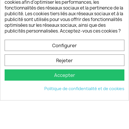
sont satisfaits de nos produits
cookies afin d'optimiser les performances, les
fonctionnalités des réseaux sociaux et la pertinence de la
publicité. Les cookies tiers liés aux réseaux sociaux et à la
Un SAV à votre écoute
publicité sont utilisés pour vous offrir des fonctionnalités
Notre SAV est disponible 6/7J de 10h à 18H
optimisées sur les réseaux sociaux, ainsi que des
publicités personnalisées. Acceptez-vous ces cookies ?
Configurer
PRODUITS

Rejeter
INFORMATIONS

Accepter
VOTRE COMPTE

Politique de confidentialité et de cookies
INFORMATIONS
keyboard_arrow_down
© 2026 - choisistacoque.com