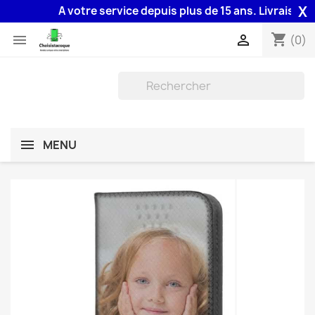
X
A votre service depuis plus de 15 ans. Livraison 48H
shopping_cart


(0)
MENU