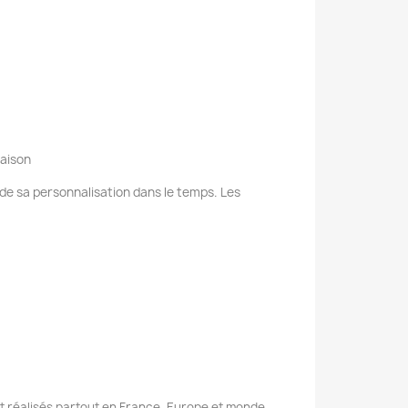
raison
e de sa personnalisation dans le temps. Les
nt réalisés partout en France, Europe et monde.