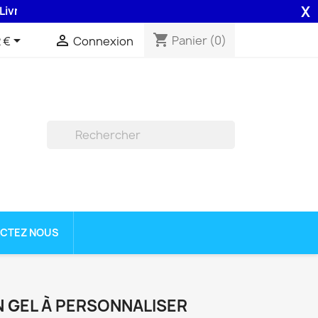
X
on 48H assurée par la Poste .
shopping_cart


Panier
(0)
 €
Connexion

CTEZ NOUS
 GEL À PERSONNALISER