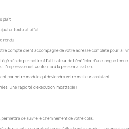
s plaît
ajouter texte et effet
re rendu
tre compte client accompagné de votre adresse complète pour la liv
otégé afin de permettre à l'utilisateur de bénéficier d'une longue tenu
nc. L'impression est conforme à la personnalisation.
ent par notre module qui deviendra votre meilleur assistant.
ées. Une rapidité d'exécution imbattable !
 permettra de suivre le cheminement de votre colis.
fin de garantir une protection parfaite de votre produit. Les envois so