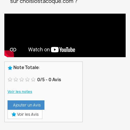
sur choisiostacoque.com ?
Note Totale
:
0
/
5
-
0
Avis
Voir les notes
Ajouter un Avis
Voir les Avis