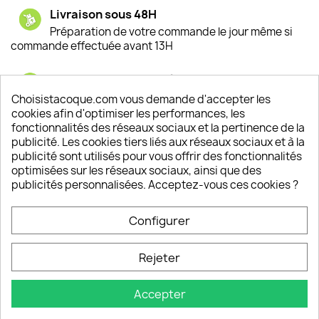
Livraison sous 48H
Préparation de votre commande le jour même si
commande effectuée avant 13H
Satisfaction de nos clients
Depuis 2009, entre 92% et 94% de nos clients
Choisistacoque.com vous demande d'accepter les
sont satisfaits de nos produits
cookies afin d'optimiser les performances, les
fonctionnalités des réseaux sociaux et la pertinence de la
publicité. Les cookies tiers liés aux réseaux sociaux et à la
Un SAV à votre écoute
publicité sont utilisés pour vous offrir des fonctionnalités
Notre SAV est disponible 6/7J de 10h à 18H
optimisées sur les réseaux sociaux, ainsi que des
publicités personnalisées. Acceptez-vous ces cookies ?
Configurer
PRODUITS

Rejeter
INFORMATIONS

Accepter
VOTRE COMPTE
