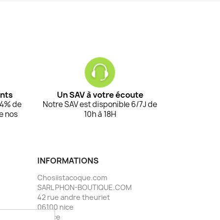
ents
Un SAV à votre écoute
94% de
Notre SAV est disponible 6/7J de
de nos
10h à 18H
INFORMATIONS
Chosiistacoque.com
SARL PHON-BOUTIQUE.COM
42 rue andre theuriet
06100 nice
France