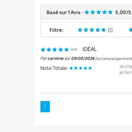
Basé sur
1
Avis
-
5,00
/
5
Filtre:
(1)
IDÉAL
(
5
/
5
)
Par
caroline
sur
09/05/2026
Étui Ceinture Oppo Find X9
Je che
Note Totale:
je l'a
1