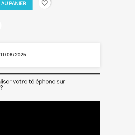
favorite_border
 AU PANIER
:
11/08/2026
liser votre téléphone sur
 ?