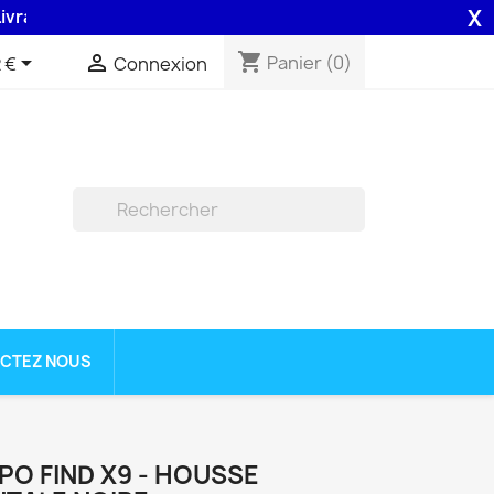
X
on 48H assurée par la Poste .
shopping_cart


Panier
(0)
 €
Connexion

CTEZ NOUS
PO FIND X9 - HOUSSE