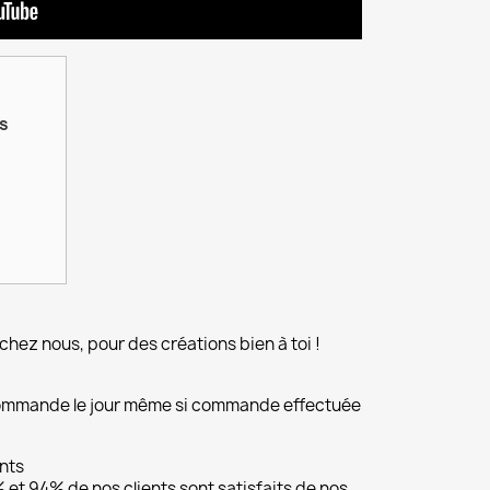
is
chez nous, pour des créations bien à toi !
commande le jour même si commande effectuée
ents
et 94% de nos clients sont satisfaits de nos