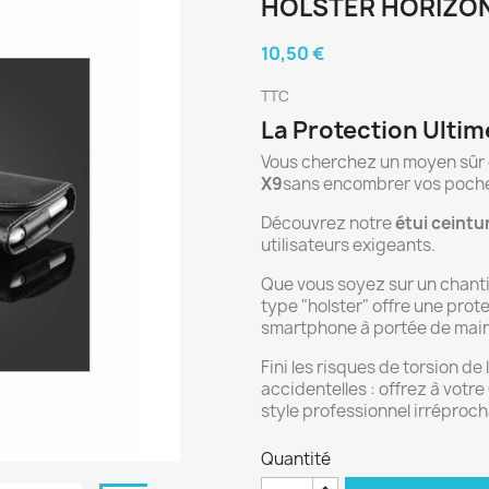
HOLSTER HORIZON
10,50 €
TTC
La Protection Ultim
Vous cherchez un moyen sûr 
X9
sans encombrer vos poch
Découvrez notre
étui ceintu
utilisateurs exigeants.
Que vous soyez sur un chantie
type "holster" offre une prot
smartphone à portée de main
Fini les risques de torsion de
accidentelles : offrez à votr
style professionnel irréproch
Quantité