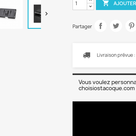

AJOUTER

Partager
Livraison prévue 
Vous voulez personna
choisiostacoque.com