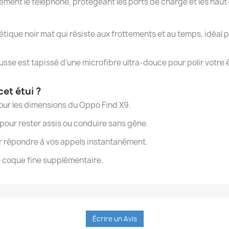
ment le téléphone, protégeant les ports de charge et les haut-
ique noir mat qui résiste aux frottements et au temps, idéal
ousse est tapissé d'une microfibre ultra-douce pour polir votre 
cet étui ?
our les dimensions du Oppo Find X9.
our rester assis ou conduire sans gêne.
 répondre à vos appels instantanément.
e coque fine supplémentaire.
Écrire un Avis