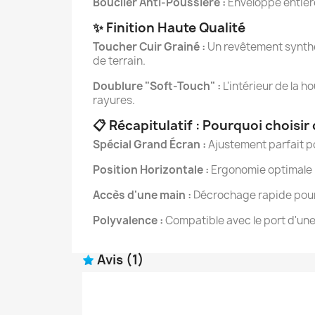
Bouclier Anti-Poussière :
Enveloppe entière
✨ Finition Haute Qualité
Toucher Cuir Grainé :
Un revêtement synthét
de terrain.
Doublure "Soft-Touch" :
L'intérieur de la h
rayures.
📋 Récapitulatif : Pourquoi choisir 
Spécial Grand Écran :
Ajustement parfait p
Position Horizontale :
Ergonomie optimale p
Accès d'une main :
Décrochage rapide pour
Polyvalence :
Compatible avec le port d'un
Avis
(1)