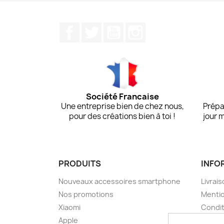
Facebook
Twitter
YouTube
Instagram
Société Francaise
Une entreprise bien de chez nous,
Prépa
pour des créations bien à toi !
jour 
PRODUITS
INFO
Nouveaux accessoires smartphone
Livrais
Nos promotions
Mentio
Xiaomi
Condit
Apple
A pro