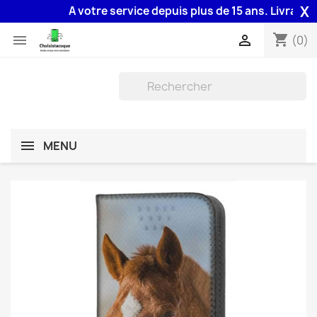
X
A votre service depuis plus de 15 ans. Livraison 4
shopping_cart


(0)
MENU