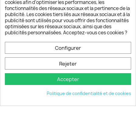
sont satisfaits de nos produits
cookies afin d'optimiser les performances, les
fonctionnalités des réseaux sociaux et la pertinence de la
publicité. Les cookies tiers liés aux réseaux sociaux et à la
Un SAV à votre écoute
publicité sont utilisés pour vous offrir des fonctionnalités
Notre SAV est disponible 6/7J de 10h à 18H
optimisées sur les réseaux sociaux, ainsi que des
publicités personnalisées. Acceptez-vous ces cookies ?
Configurer
PRODUITS

Rejeter
INFORMATIONS

Accepter
VOTRE COMPTE

Politique de confidentialité et de cookies
INFORMATIONS
keyboard_arrow_down
© 2026 - choisistacoque.com