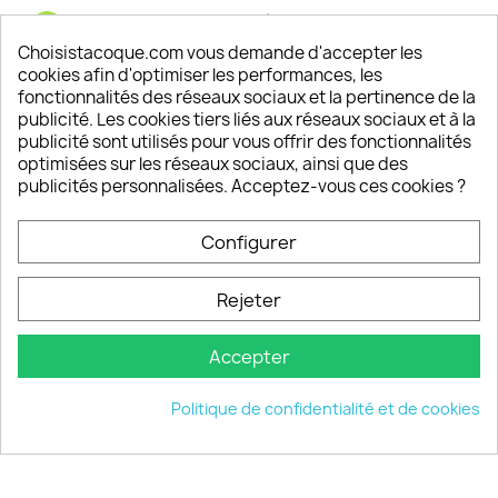
Satisfaction de nos clients
Depuis 2009, entre 92% et 94% de nos clients
Choisistacoque.com vous demande d'accepter les
sont satisfaits de nos produits
cookies afin d'optimiser les performances, les
fonctionnalités des réseaux sociaux et la pertinence de la
publicité. Les cookies tiers liés aux réseaux sociaux et à la
Un SAV à votre écoute
publicité sont utilisés pour vous offrir des fonctionnalités
Notre SAV est disponible 6/7J de 10h à 18H
optimisées sur les réseaux sociaux, ainsi que des
publicités personnalisées. Acceptez-vous ces cookies ?
Configurer
PRODUITS

Rejeter
INFORMATIONS

Accepter
VOTRE COMPTE

Politique de confidentialité et de cookies
INFORMATIONS
keyboard_arrow_down
© 2026 - choisistacoque.com