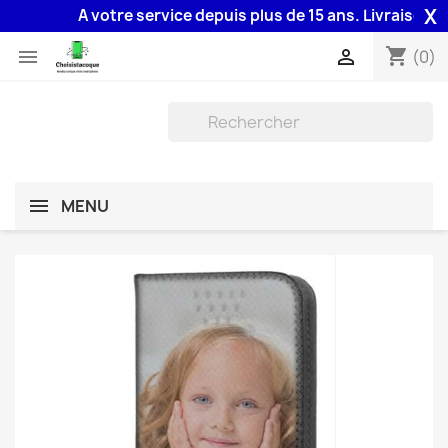
X
A votre service depuis plus de 15 ans. Livraison 48H 
shopping_cart


(0)
MENU