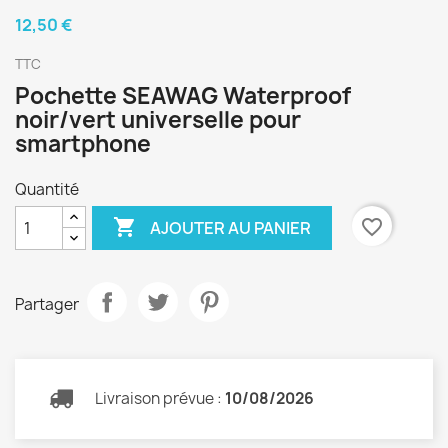
12,50 €
TTC
Pochette SEAWAG Waterproof
noir/vert universelle pour
smartphone
Quantité

favorite_border
AJOUTER AU PANIER
Partager
Livraison prévue :
10/08/2026