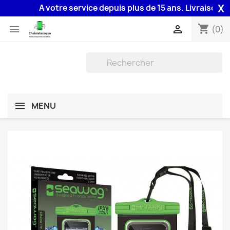
X
A votre service depuis plus de 15 ans. Livraison 48H 
shopping_cart


(0)
MENU