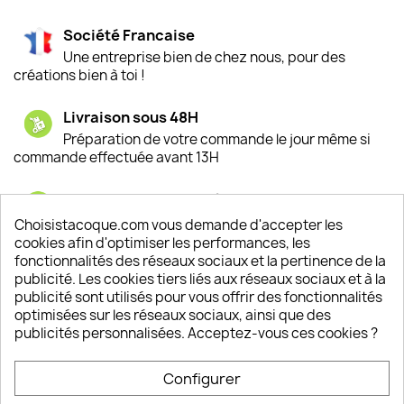
Société Francaise
Une entreprise bien de chez nous, pour des
créations bien à toi !
Livraison sous 48H
Préparation de votre commande le jour même si
commande effectuée avant 13H
Satisfaction de nos clients
Depuis 2009, entre 92% et 94% de nos clients
Choisistacoque.com vous demande d'accepter les
sont satisfaits de nos produits
cookies afin d'optimiser les performances, les
fonctionnalités des réseaux sociaux et la pertinence de la
publicité. Les cookies tiers liés aux réseaux sociaux et à la
Un SAV à votre écoute
publicité sont utilisés pour vous offrir des fonctionnalités
Notre SAV est disponible 6/7J de 10h à 18H
optimisées sur les réseaux sociaux, ainsi que des
publicités personnalisées. Acceptez-vous ces cookies ?
Configurer
PRODUITS
