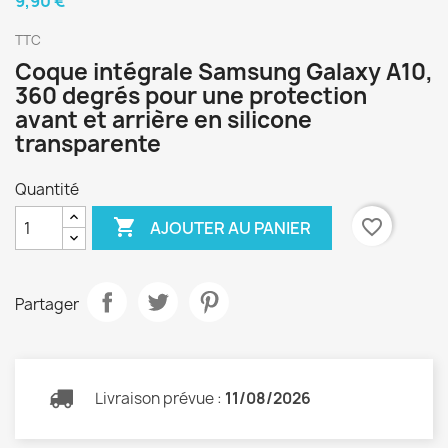
9,90 €
TTC
Coque intégrale Samsung Galaxy A10,
360 degrés pour une protection
avant et arrière en silicone
transparente
Quantité

favorite_border
AJOUTER AU PANIER
Partager
Livraison prévue :
11/08/2026