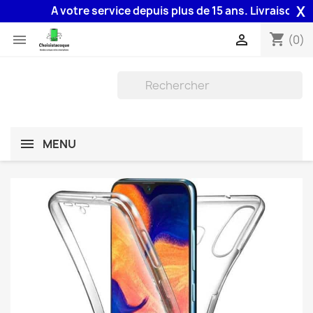
X
A votre service depuis plus de 15 ans. Livraison 48H 
shopping_cart


(0)
MENU