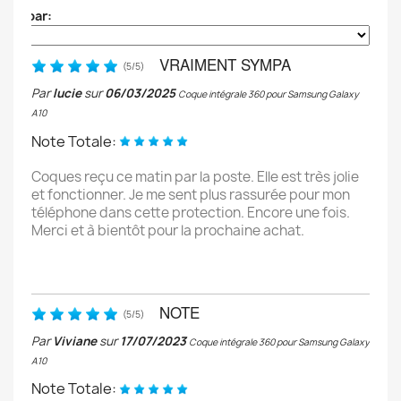
Trier par:
VRAIMENT SYMPA
(
5
/
5
)
Par
lucie
sur
06/03/2025
Coque intégrale 360 pour Samsung Galaxy
A10
Note Totale:
Coques reçu ce matin par la poste. Elle est très jolie
et fonctionner. Je me sent plus rassurée pour mon
téléphone dans cette protection. Encore une fois.
Merci et à bientôt pour la prochaine achat.
NOTE
(
5
/
5
)
Par
Viviane
sur
17/07/2023
Coque intégrale 360 pour Samsung Galaxy
A10
Note Totale: