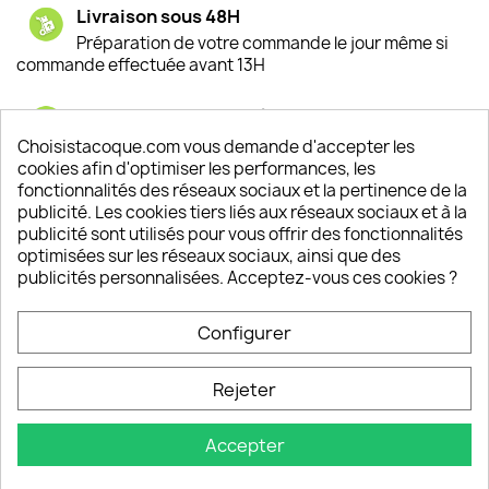
Livraison sous 48H
Préparation de votre commande le jour même si
commande effectuée avant 13H
Satisfaction de nos clients
Depuis 2009, entre 92% et 94% de nos clients
Choisistacoque.com vous demande d'accepter les
sont satisfaits de nos produits
cookies afin d'optimiser les performances, les
fonctionnalités des réseaux sociaux et la pertinence de la
publicité. Les cookies tiers liés aux réseaux sociaux et à la
Un SAV à votre écoute
publicité sont utilisés pour vous offrir des fonctionnalités
Notre SAV est disponible 6/7J de 10h à 18H
optimisées sur les réseaux sociaux, ainsi que des
publicités personnalisées. Acceptez-vous ces cookies ?
Configurer
PRODUITS

Rejeter
INFORMATIONS

Accepter
VOTRE COMPTE
