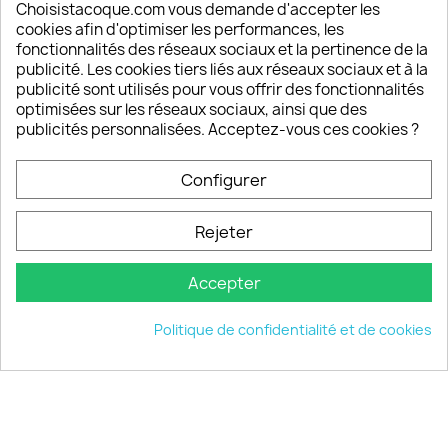
Depuis 2009, entre 92% et 94% de nos clients
Choisistacoque.com vous demande d'accepter les
sont satisfaits de nos produits
cookies afin d'optimiser les performances, les
fonctionnalités des réseaux sociaux et la pertinence de la
publicité. Les cookies tiers liés aux réseaux sociaux et à la
Un SAV à votre écoute
publicité sont utilisés pour vous offrir des fonctionnalités
Notre SAV est disponible 6/7J de 10h à 18H
optimisées sur les réseaux sociaux, ainsi que des
publicités personnalisées. Acceptez-vous ces cookies ?
Configurer
PRODUITS

Rejeter
INFORMATIONS

Accepter
VOTRE COMPTE

Politique de confidentialité et de cookies
INFORMATIONS
keyboard_arrow_down
© 2026 - choisistacoque.com