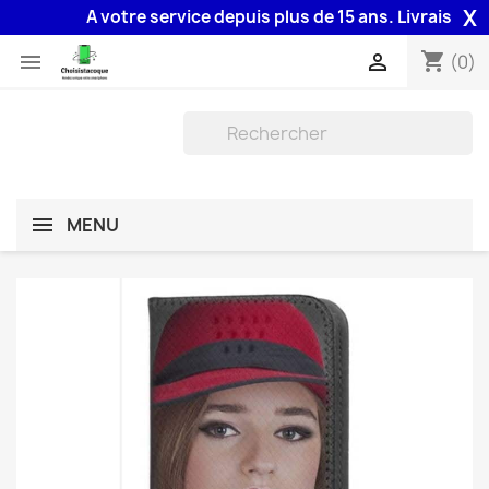
X
A votre service depuis plus de 15 ans. Livraison 48H 
shopping_cart


(0)
MENU