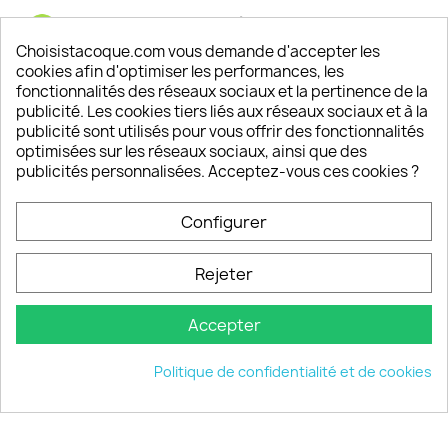
Satisfaction de nos clients
Depuis 2009, entre 92% et 94% de nos clients
Choisistacoque.com vous demande d'accepter les
sont satisfaits de nos produits
cookies afin d'optimiser les performances, les
fonctionnalités des réseaux sociaux et la pertinence de la
publicité. Les cookies tiers liés aux réseaux sociaux et à la
Un SAV à votre écoute
publicité sont utilisés pour vous offrir des fonctionnalités
Notre SAV est disponible 6/7J de 10h à 18H
optimisées sur les réseaux sociaux, ainsi que des
publicités personnalisées. Acceptez-vous ces cookies ?
Configurer
PRODUITS

Rejeter
INFORMATIONS

Accepter
VOTRE COMPTE

Politique de confidentialité et de cookies
INFORMATIONS
keyboard_arrow_down
© 2026 - choisistacoque.com