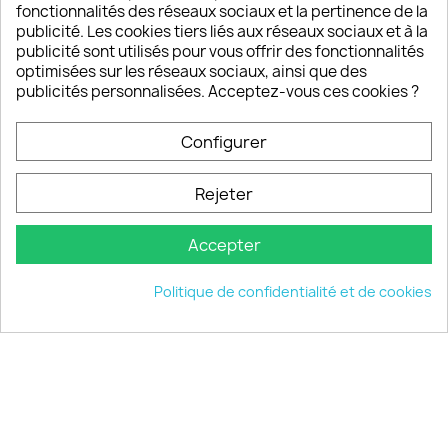
Un SAV à votre écoute
fonctionnalités des réseaux sociaux et la pertinence de la
Notre SAV est disponible 6/7J de 10h à 18H
publicité. Les cookies tiers liés aux réseaux sociaux et à la
publicité sont utilisés pour vous offrir des fonctionnalités
optimisées sur les réseaux sociaux, ainsi que des
publicités personnalisées. Acceptez-vous ces cookies ?
PRODUITS

Configurer
INFORMATIONS

Rejeter
VOTRE COMPTE

Accepter
INFORMATIONS
keyboard_arrow_down
Politique de confidentialité et de cookies
© 2026 - choisistacoque.com