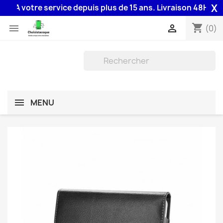
X
A votre service depuis plus de 15 ans. Livraison 48H assuré
shopping_cart


(0)
MENU