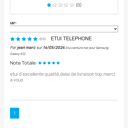
(0)
Trier par:
ETUI TELEPHONE
(
5
/
5
)
Par
jean marc
sur
14/05/2024
Etui ceinture noir pour Samsung
Galaxy A12
Note Totale:
etui d'excellente qualité,delai de livraison top,merci
a vous
1