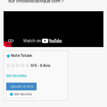
sur choisiostacoque.com ?
Note Totale
:
0
/
5
-
0
Avis
Voir les notes
Ajouter un Avis
Voir les Avis