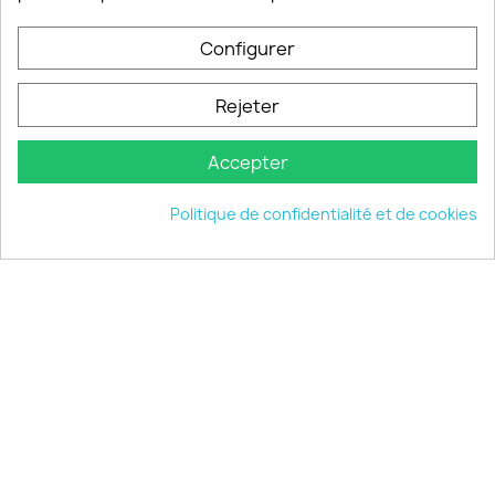
Configurer
PRODUITS

Rejeter
INFORMATIONS

Accepter
VOTRE COMPTE

Politique de confidentialité et de cookies
INFORMATIONS
keyboard_arrow_down
© 2026 - choisistacoque.com