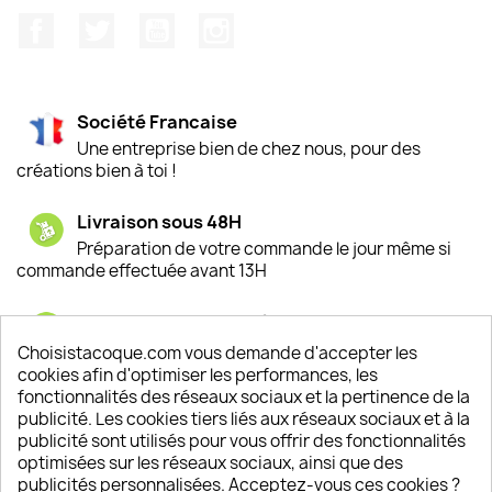
Facebook
Twitter
YouTube
Instagram
Société Francaise
Une entreprise bien de chez nous, pour des
créations bien à toi !
Livraison sous 48H
Préparation de votre commande le jour même si
commande effectuée avant 13H
Satisfaction de nos clients
Depuis 2009, entre 92% et 94% de nos clients
Choisistacoque.com vous demande d'accepter les
sont satisfaits de nos produits
cookies afin d'optimiser les performances, les
fonctionnalités des réseaux sociaux et la pertinence de la
publicité. Les cookies tiers liés aux réseaux sociaux et à la
Un SAV à votre écoute
publicité sont utilisés pour vous offrir des fonctionnalités
Notre SAV est disponible 6/7J de 10h à 18H
optimisées sur les réseaux sociaux, ainsi que des
publicités personnalisées. Acceptez-vous ces cookies ?