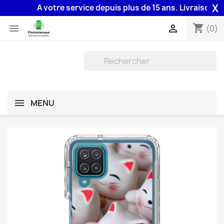
X
A votre service depuis plus de 15 ans. Livraison 48H 
shopping_cart


(0)
MENU