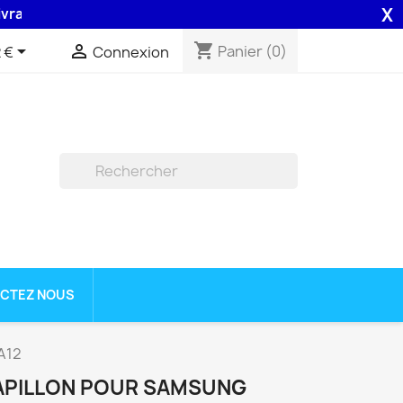
X
n 48H assurée par la Poste .
shopping_cart


Panier
(0)
 €
Connexion

CTEZ NOUS
A12
APILLON POUR SAMSUNG