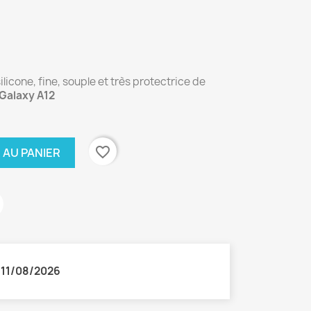
licone, fine, souple et très protectrice de
Galaxy A12
favorite_border
 AU PANIER
:
11/08/2026