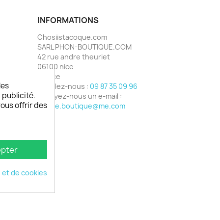
INFORMATIONS
Chosiistacoque.com
SARL PHON-BOUTIQUE.COM
42 rue andre theuriet
06100 nice
France
les
Appelez-nous :
09 87 35 09 96
 publicité.
Envoyez-nous un e-mail :
vous offrir des
phone.boutique@me.com
pter
é et de cookies