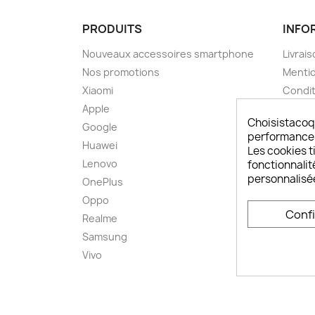
PRODUITS
INFO
Nouveaux accessoires smartphone
Livrais
Nos promotions
Mentio
Xiaomi
Condit
Apple
A pro
Choisistacoq
Google
Paieme
performances,
Huawei
Retou
Les cookies ti
Lenovo
Livrai
fonctionnalit
personnalisé
OnePlus
FAQ ch
Oppo
Comme
Conf
smart
Realme
Conta
Samsung
Plan d
Vivo