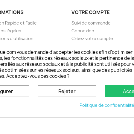
RMATIONS
VOTRE COMPTE
on Rapide et Facile
Suivi de commande
ns légales
Connexion
ions d'utilisation
Créez votre compte
pos
Mes alertes
ue.com vous demande d'accepter les cookies afin d'optimiser 
nt sécurisé choisistacoque
 les fonctionnalités des réseaux sociaux et la pertinence de la
rs et remboursements
ers liés aux réseaux sociaux et à la publicité sont utilisés pour 
son DOM TOM et outremer
és optimisées sur les réseaux sociaux, ainsi que des publicités
es. Acceptez-vous ces cookies ?
oisistacoque
nt personnaliser son
igurer
Rejeter
Acce
phone
ctez-nous
Politique de confidentialit
u site
© 2026 - choisistacoque.com