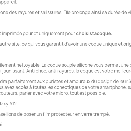
ppareil.
hone des rayures et salissures. Elle prolonge ainsi sa durée de v
nt imprimée pour et uniquement pour
choisistacoque.
tre site, ce qui vous garantit d'avoir une coque unique et orig
cilement nettoyable. La coque souple silicone vous permet une
i jaunissant. Anti choc, anti rayures, la coque est votre meilleure
ndra parfaitement aux puristes et amoureux du design de leur Sam
ous avez accès à toutes les conectiques de votre smartphone, 
uteurs, parler avec votre micro, tout est possible.
axy A12.
seillons de poser un film protecteur en verre trempé.
té