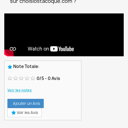
sur choisiostacoque.com ?
Note Totale
:
0
/
5
-
0
Avis
Voir les notes
Ajouter un Avis
Voir les Avis