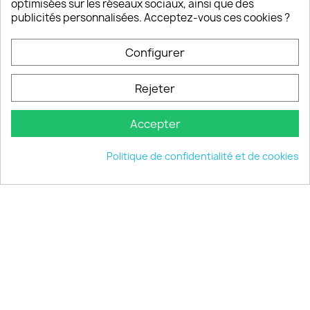
optimisées sur les réseaux sociaux, ainsi que des
publicités personnalisées. Acceptez-vous ces cookies ?
PRODUITS

Configurer
INFORMATIONS

Rejeter
VOTRE COMPTE

Accepter
INFORMATIONS
keyboard_arrow_down
Politique de confidentialité et de cookies
© 2026 - choisistacoque.com