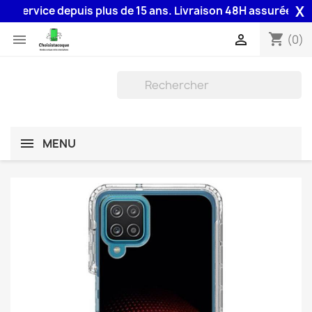
X
service depuis plus de 15 ans. Livraison 48H assurée par la 
shopping_cart


(0)
MENU