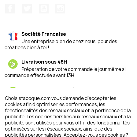
Facebook
Twitter
YouTube
Instagram
Société Francaise
Une entreprise bien de chez nous, pour des
créations bien à toi !
Livraison sous 48H
Préparation de votre commande le jour même si
commande effectuée avant 13H
Satisfaction de nos clients
Depuis 2009, entre 92% et 94% de nos clients
Choisistacoque.com vous demande d'accepter les
sont satisfaits de nos produits
cookies afin d'optimiser les performances, les
fonctionnalités des réseaux sociaux et la pertinence de la
publicité. Les cookies tiers liés aux réseaux sociaux et à la
Un SAV à votre écoute
publicité sont utilisés pour vous offrir des fonctionnalités
Notre SAV est disponible 6/7J de 10h à 18H
optimisées sur les réseaux sociaux, ainsi que des
publicités personnalisées. Acceptez-vous ces cookies ?