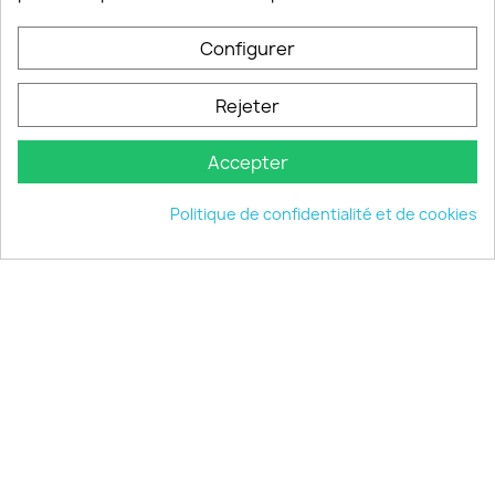
Configurer
PRODUITS

Rejeter
INFORMATIONS

Accepter
VOTRE COMPTE

Politique de confidentialité et de cookies
INFORMATIONS
keyboard_arrow_down
© 2026 - choisistacoque.com