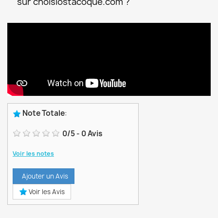
sur choisiostacoque.com ?
Note Totale
:
0
/
5
-
0
Avis
Voir les notes
Ajouter un Avis
Voir les Avis