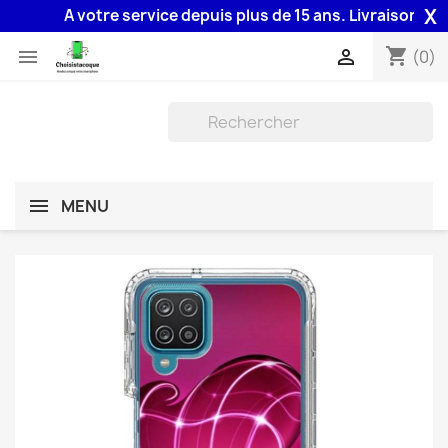
X
A votre service depuis plus de 15 ans. Livraison 48H as
shopping_cart


(0)
MENU