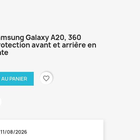
amsung Galaxy A20, 360
otection avant et arrière en
nte
favorite_border
 AU PANIER
:
11/08/2026