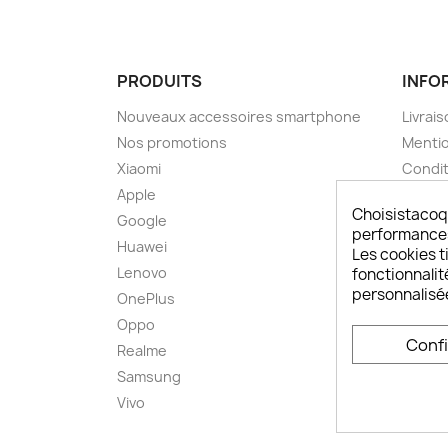
PRODUITS
INFO
Nouveaux accessoires smartphone
Livrais
Nos promotions
Mentio
Xiaomi
Condit
Apple
A pro
Choisistacoq
Google
Paieme
performances,
Huawei
Retou
Les cookies ti
Lenovo
Livrai
fonctionnalit
personnalisé
OnePlus
FAQ ch
Oppo
Comme
Conf
smart
Realme
Conta
Samsung
Plan d
Vivo