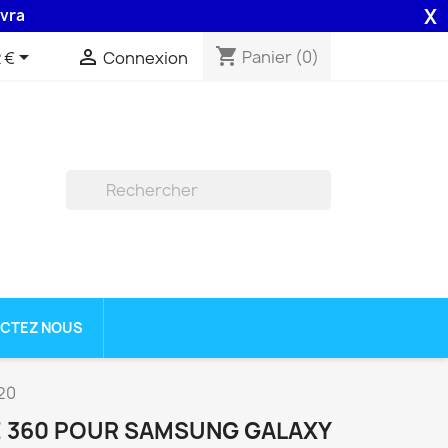
X
on 48H assurée par la Poste .
shopping_cart


Panier
(0)
 €
Connexion

CTEZ NOUS
20
 360 POUR SAMSUNG GALAXY