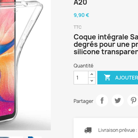
A20
9,90 €
TTC
Coque intégrale S
degrés pour une pr
silicone transpare
Quantité

AJOUTER
Partager
Livraison prévue 