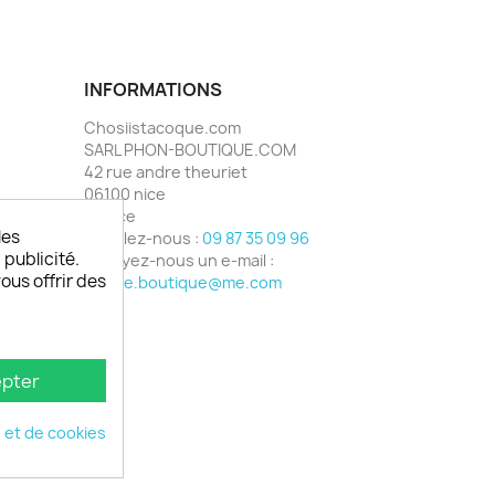
INFORMATIONS
Chosiistacoque.com
SARL PHON-BOUTIQUE.COM
42 rue andre theuriet
06100 nice
France
les
Appelez-nous :
09 87 35 09 96
 publicité.
Envoyez-nous un e-mail :
vous offrir des
phone.boutique@me.com
pter
é et de cookies