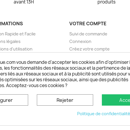
avant 13H
produits
RMATIONS
VOTRE COMPTE
on Rapide et Facile
Suivi de commande
ns légales
Connexion
ions d'utilisation
Créez votre compte
pos
Mes alertes
ue.com vous demande d'accepter les cookies afin d'optimiser 
nt sécurisé choisistacoque
 les fonctionnalités des réseaux sociaux et la pertinence de la
rs et remboursements
ers liés aux réseaux sociaux et à la publicité sont utilisés pour 
son DOM TOM et outremer
és optimisées sur les réseaux sociaux, ainsi que des publicités
es. Acceptez-vous ces cookies ?
oisistacoque
nt personnaliser son
igurer
Rejeter
Acce
phone
ctez-nous
Politique de confidentialit
u site
© 2026 - choisistacoque.com