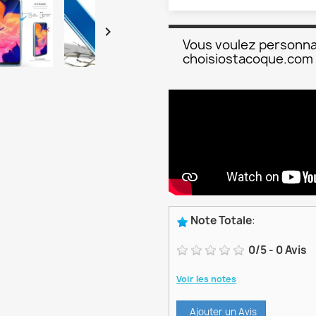

Vous voulez personna
choisiostacoque.com
Note Totale
:
0
/
5
-
0
Avis
Voir les notes
Ajouter un Avis