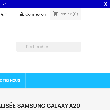
X
on 48H assurée par la Poste .
shopping_cart


Panier
(0)
 €
Connexion

CTEZ NOUS
LISÉE SAMSUNG GALAXY A20