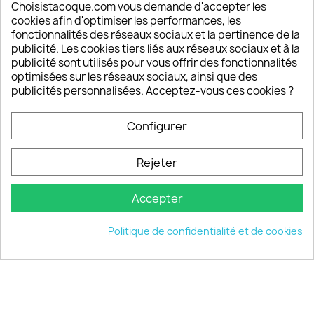
Depuis 2009, entre 92% et 94% de nos clients
Choisistacoque.com vous demande d'accepter les
sont satisfaits de nos produits
cookies afin d'optimiser les performances, les
fonctionnalités des réseaux sociaux et la pertinence de la
publicité. Les cookies tiers liés aux réseaux sociaux et à la
Un SAV à votre écoute
publicité sont utilisés pour vous offrir des fonctionnalités
Notre SAV est disponible 6/7J de 10h à 18H
optimisées sur les réseaux sociaux, ainsi que des
publicités personnalisées. Acceptez-vous ces cookies ?
Configurer
PRODUITS

Rejeter
INFORMATIONS

Accepter
VOTRE COMPTE

Politique de confidentialité et de cookies
INFORMATIONS
keyboard_arrow_down
© 2026 - choisistacoque.com