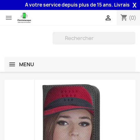
X
A votre service depuis plus de 15 ans. Livraison 48H 
shopping_cart


(0)
MENU