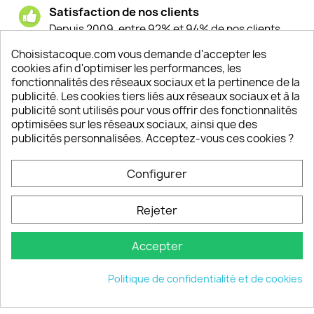
Satisfaction de nos clients
Depuis 2009, entre 92% et 94% de nos clients
sont satisfaits de nos produits
Choisistacoque.com vous demande d'accepter les
cookies afin d'optimiser les performances, les
Un SAV à votre écoute
fonctionnalités des réseaux sociaux et la pertinence de la
Notre SAV est disponible 6/7J de 10h à 18H
publicité. Les cookies tiers liés aux réseaux sociaux et à la
publicité sont utilisés pour vous offrir des fonctionnalités
optimisées sur les réseaux sociaux, ainsi que des
publicités personnalisées. Acceptez-vous ces cookies ?
PRODUITS

Configurer
INFORMATIONS

Rejeter
VOTRE COMPTE

Accepter
INFORMATIONS
keyboard_arrow_down
Politique de confidentialité et de cookies
© 2026 - choisistacoque.com