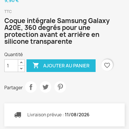
9,90 €
TTC
Coque intégrale Samsung Galaxy
A20E, 360 degrés pour une
protection avant et arrière en
silicone transparente
Quantité

favorite_border
AJOUTER AU PANIER
Partager
Livraison prévue :
11/08/2026