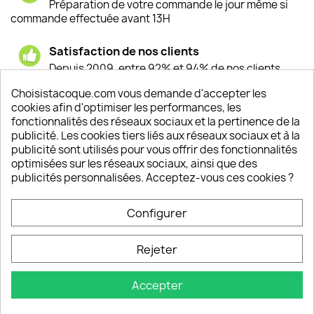
Préparation de votre commande le jour même si
commande effectuée avant 13H
Satisfaction de nos clients
Depuis 2009, entre 92% et 94% de nos clients
sont satisfaits de nos produits
Choisistacoque.com vous demande d'accepter les
cookies afin d'optimiser les performances, les
Un SAV à votre écoute
fonctionnalités des réseaux sociaux et la pertinence de la
Notre SAV est disponible 6/7J de 10h à 18H
publicité. Les cookies tiers liés aux réseaux sociaux et à la
publicité sont utilisés pour vous offrir des fonctionnalités
optimisées sur les réseaux sociaux, ainsi que des
publicités personnalisées. Acceptez-vous ces cookies ?
PRODUITS

Configurer
INFORMATIONS

Rejeter
VOTRE COMPTE

Accepter
INFORMATIONS
keyboard_arrow_down