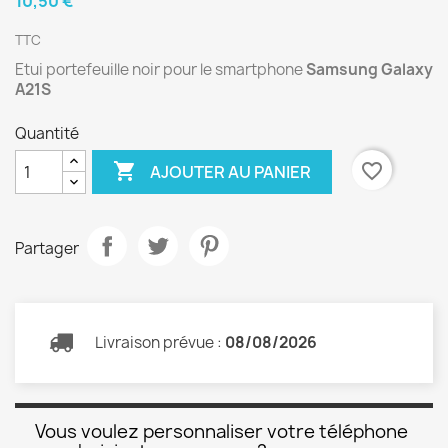
10,50 €
TTC
Etui portefeuille noir pour le smartphone
Samsung Galaxy
A21S
Quantité

favorite_border
AJOUTER AU PANIER
Partager
Livraison prévue :
08/08/2026
Vous voulez personnaliser votre téléphone