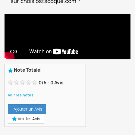
sur choisiostacoque.com ?
Note Totale
:
0
/
5
-
0
Avis
Voir les notes
Ajouter un Avis
Voir les Avis