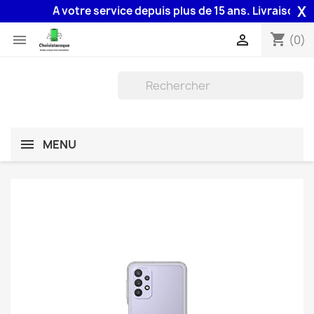
X
A votre service depuis plus de 15 ans. Livraison 48H 
shopping_cart


(0)
MENU