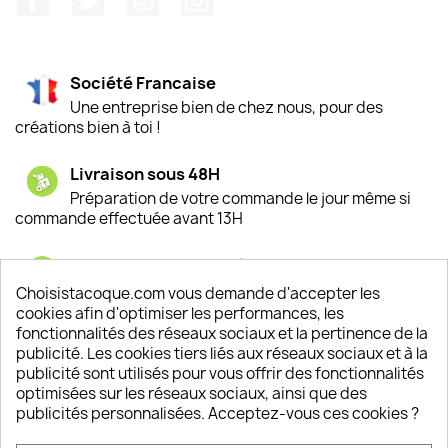
Société Francaise
Une entreprise bien de chez nous, pour des
créations bien à toi !
Livraison sous 48H
Préparation de votre commande le jour même si
commande effectuée avant 13H
Satisfaction de nos clients
Depuis 2009, entre 92% et 94% de nos clients
Choisistacoque.com vous demande d'accepter les
sont satisfaits de nos produits
cookies afin d'optimiser les performances, les
fonctionnalités des réseaux sociaux et la pertinence de la
publicité. Les cookies tiers liés aux réseaux sociaux et à la
Un SAV à votre écoute
publicité sont utilisés pour vous offrir des fonctionnalités
Notre SAV est disponible 6/7J de 10h à 18H
optimisées sur les réseaux sociaux, ainsi que des
publicités personnalisées. Acceptez-vous ces cookies ?