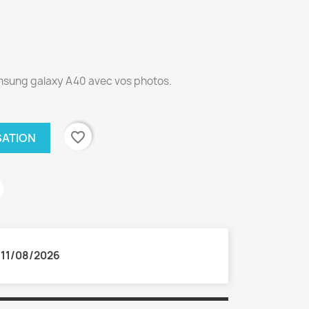
amsung galaxy A40 avec vos photos.
favorite_border
SATION
:
11/08/2026