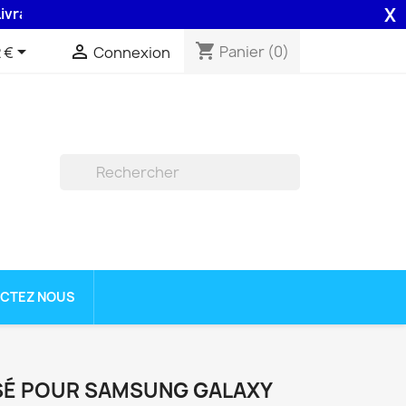
X
on 48H assurée par la Poste .
shopping_cart


Panier
(0)
 €
Connexion

CTEZ NOUS
SÉ POUR SAMSUNG GALAXY