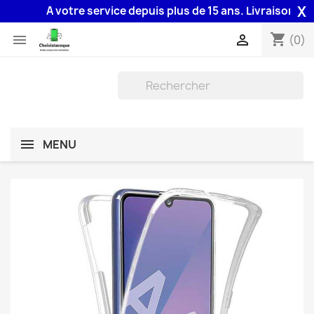
X
A votre service depuis plus de 15 ans. Livraison 48H a
shopping_cart


(0)
MENU