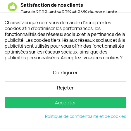
Satisfaction de nos clients
Depuis 2009, entre 92% et 94% de nos clients
sont satisfaits de nos produits
Choisistacoque.com vous demande d'accepter les
cookies afin d'optimiser les performances, les
Un SAV à votre écoute
fonctionnalités des réseaux sociaux et la pertinence de la
Notre SAV est disponible 6/7J de 10h à 18H
publicité. Les cookies tiers liés aux réseaux sociaux et à la
publicité sont utilisés pour vous offrir des fonctionnalités
optimisées sur les réseaux sociaux, ainsi que des
publicités personnalisées. Acceptez-vous ces cookies ?
PRODUITS

Configurer
INFORMATIONS

Rejeter
VOTRE COMPTE

Accepter
INFORMATIONS
keyboard_arrow_down
Politique de confidentialité et de cookies
© 2026 - choisistacoque.com