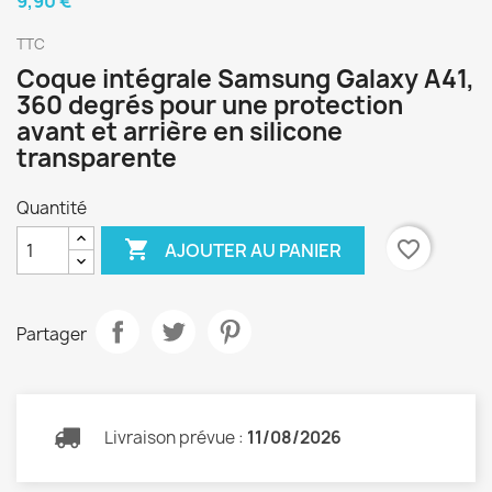
9,90 €
TTC
Coque intégrale Samsung Galaxy A41,
360 degrés pour une protection
avant et arrière en silicone
transparente
Quantité

favorite_border
AJOUTER AU PANIER
Partager
Livraison prévue :
11/08/2026