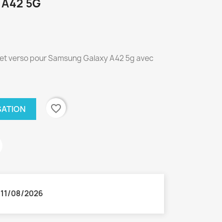
A42 5G
o et verso pour Samsung Galaxy A42 5g avec
favorite_border
SATION
:
11/08/2026