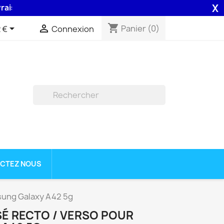
X
48H assurée par la Poste .
shopping_cart


Panier
(0)
 €
Connexion

CTEZ NOUS
msung Galaxy A42 5g
SÉ RECTO / VERSO POUR