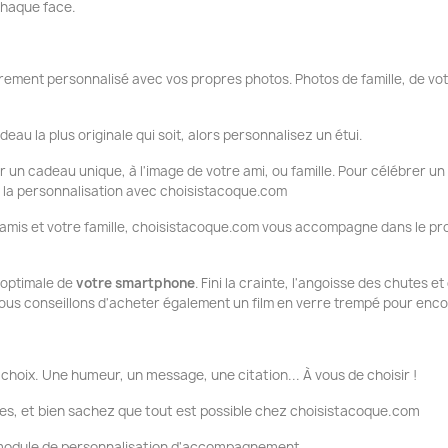
 chaque face.
ement personnalisé avec vos propres photos. Photos de famille, de vo
deau la plus originale qui soit, alors personnalisez un étui.
ir un cadeau unique, à l'image de votre ami, ou famille. Pour célébrer un
ue la personnalisation avec choisistacoque.com
 amis et votre famille, choisistacoque.com vous accompagne dans le pro
n optimale de
votre smartphone
. Fini la crainte, l'angoisse des chutes e
ous conseillons d'acheter également un film en verre trempé pour encor
choix. Une humeur, un message, une citation... À vous de choisir !
es, et bien sachez que tout est possible chez choisistacoque.com
e module de personnalisation d'accompagnement.