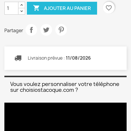

favorite_border
AJOUTER AU PANIER
Partager
Livraison prévue :
11/08/2026
Vous voulez personnaliser votre téléphone
sur choisiostacoque.com ?