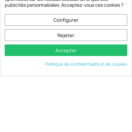
publicités personnalisées. Acceptez-vous ces cookies ?
PRODUITS

Configurer
INFORMATIONS

Rejeter
VOTRE COMPTE

Accepter
INFORMATIONS
keyboard_arrow_down
Politique de confidentialité et de cookies
© 2026 - choisistacoque.com