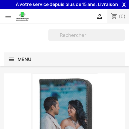
X
A votre service depuis plus de 15 ans. Livraison 48H ass
shopping_cart


(0)
MENU