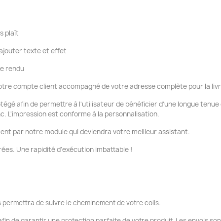
s plaît
ajouter texte et effet
re rendu
tre compte client accompagné de votre adresse complète pour la liv
otégé afin de permettre à l'utilisateur de bénéficier d'une longue tenu
nc. L'impression est conforme à la personnalisation.
ent par notre module qui deviendra votre meilleur assistant.
ées. Une rapidité d'exécution imbattable !
 permettra de suivre le cheminement de votre colis.
fin de garantir une protection parfaite de votre produit. Les envois so