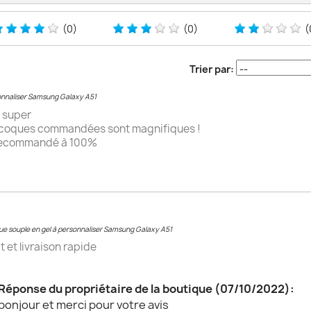
(0)
(0)
(
Trier par:
onnaliser Samsung Galaxy A51
s super
 coques commandées sont magnifiques !
recommandé à 100%
e souple en gel à personnaliser Samsung Galaxy A51
t et livraison rapide
Réponse du propriétaire de la boutique (07/10/2022):
bonjour et merci pour votre avis