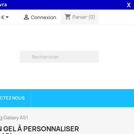
X
 48H assurée par la Poste .
shopping_cart


Panier
(0)
 €
Connexion

CTEZ NOUS
g Galaxy A51
 GEL À PERSONNALISER