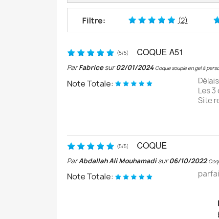
Filtre:
(2)
COQUE A51
(
5
/
5
)
Par
Fabrice
sur
02/01/2024
Coque souple en gel à pers
Délai
Note Totale:
Les 3
Site 
COQUE
(
5
/
5
)
Par
Abdallah Ali Mouhamadi
sur
06/10/2022
Coqu
parfai
Note Totale: