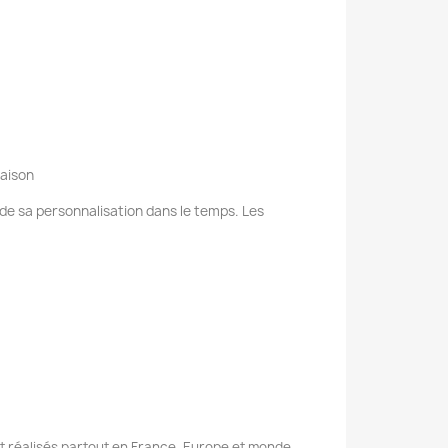
raison
e de sa personnalisation dans le temps. Les
nt réalisés partout en France, Europe et monde.