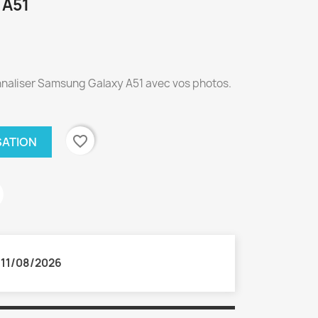
A51
nnaliser Samsung Galaxy A51 avec vos photos.
favorite_border
SATION
:
11/08/2026