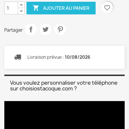

favorite_border
AJOUTER AU PANIER
Partager
Livraison prévue :
10/08/2026
Vous voulez personnaliser votre téléphone
sur choisiostacoque.com ?