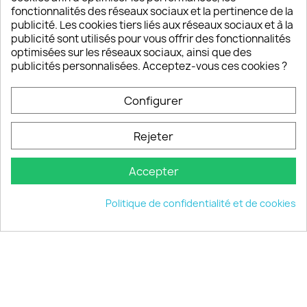
fonctionnalités des réseaux sociaux et la pertinence de la
publicité. Les cookies tiers liés aux réseaux sociaux et à la
Un SAV à votre écoute
publicité sont utilisés pour vous offrir des fonctionnalités
Notre SAV est disponible 6/7J de 10h à 18H
optimisées sur les réseaux sociaux, ainsi que des
publicités personnalisées. Acceptez-vous ces cookies ?
Configurer
PRODUITS

Rejeter
INFORMATIONS

Accepter
VOTRE COMPTE

Politique de confidentialité et de cookies
INFORMATIONS
keyboard_arrow_down
© 2026 - choisistacoque.com