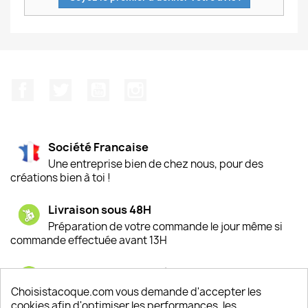
Facebook
Twitter
YouTube
Instagram
Société Francaise
Une entreprise bien de chez nous, pour des
créations bien à toi !
Livraison sous 48H
Préparation de votre commande le jour même si
commande effectuée avant 13H
Satisfaction de nos clients
Depuis 2009, entre 92% et 94% de nos clients
Choisistacoque.com vous demande d'accepter les
sont satisfaits de nos produits
cookies afin d'optimiser les performances, les