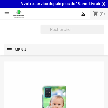
X
A votre service depuis plus de 15 ans. Livraison 48H a
shopping_cart


(0)
MENU