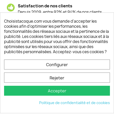
Satisfaction de nos clients
Depuis 2009, entre 92% et 94% de nos clients
sont satisfaits de nos produits
Choisistacoque.com vous demande d'accepter les
cookies afin d'optimiser les performances, les
Un SAV à votre écoute
fonctionnalités des réseaux sociaux et la pertinence de la
Notre SAV est disponible 6/7J de 10h à 18H
publicité. Les cookies tiers liés aux réseaux sociaux et à la
publicité sont utilisés pour vous offrir des fonctionnalités
optimisées sur les réseaux sociaux, ainsi que des
publicités personnalisées. Acceptez-vous ces cookies ?
PRODUITS

Configurer
INFORMATIONS

Rejeter
VOTRE COMPTE

Accepter
INFORMATIONS
keyboard_arrow_down
Politique de confidentialité et de cookies
© 2026 - choisistacoque.com