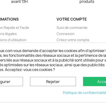
avant 13H
produits
RMATIONS
VOTRE COMPTE
on Rapide et Facile
Suivi de commande
ns légales
Connexion
ions d'utilisation
Créez votre compte
pos
Mes alertes
ue.com vous demande d'accepter les cookies afin d'optimiser 
nt sécurisé choisistacoque
 les fonctionnalités des réseaux sociaux et la pertinence de la
rs et remboursements
ers liés aux réseaux sociaux et à la publicité sont utilisés pour 
son DOM TOM et outremer
és optimisées sur les réseaux sociaux, ainsi que des publicités
es. Acceptez-vous ces cookies ?
oisistacoque
nt personnaliser son
igurer
Rejeter
Acce
phone
ctez-nous
Politique de confidentialit
u site
© 2026 - choisistacoque.com