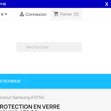
X
n 48H assurée par la Poste .
shopping_cart


Panier
(0)
 €
Connexion

CTEZ NOUS
mpé pour Samsung A72 5G
PROTECTION EN VERRE