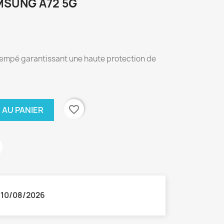
MSUNG A72 5G
trempé garantissant une haute protection de
favorite_border
 AU PANIER
:
10/08/2026