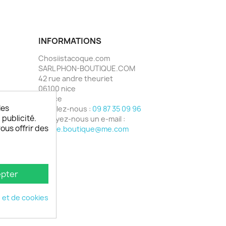
INFORMATIONS
Chosiistacoque.com
SARL PHON-BOUTIQUE.COM
42 rue andre theuriet
06100 nice
France
les
Appelez-nous :
09 87 35 09 96
 publicité.
Envoyez-nous un e-mail :
vous offrir des
phone.boutique@me.com
pter
é et de cookies