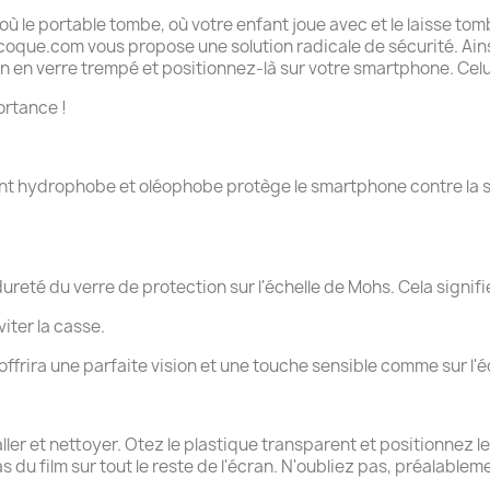
ù le portable tombe, où votre enfant joue avec et le laisse to
tacoque.com vous propose une solution radicale de sécurité. Ains
 en verre trempé et positionnez-là sur votre smartphone. Celui-
ortance !
nt hydrophobe et oléophobe protège le smartphone contre la su
ureté du verre de protection sur l'échelle de Mohs. Cela signifie
iter la casse.
s offrira une parfaite vision et une touche sensible comme sur l'é
taller et nettoyer. Otez le plastique transparent et positionnez
as du film sur tout le reste de l'écran. N'oubliez pas, préalab