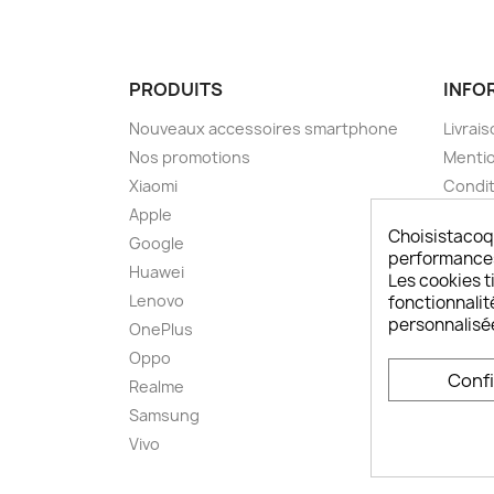
PRODUITS
INFO
Nouveaux accessoires smartphone
Livrais
Nos promotions
Mentio
Xiaomi
Condit
Apple
A pro
Choisistacoq
Google
Paieme
performances,
Huawei
Retou
Les cookies ti
Lenovo
Livrai
fonctionnalit
personnalisé
OnePlus
FAQ ch
Oppo
Comme
Conf
smart
Realme
Conta
Samsung
Plan d
Vivo