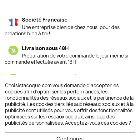
Société Francaise
Une entreprise bien de chez nous, pour des
créations bien à toi !
Livraison sous 48H
Préparation de votre commande le jour même si
commande effectuée avant 13H
Satisfaction de nos clients
Depuis 2009, entre 92% et 94% de nos clients
Choisistacoque.com vous demande d'accepter les
sont satisfaits de nos produits
cookies afin d'optimiser les performances, les
fonctionnalités des réseaux sociaux et la pertinence de la
publicité. Les cookies tiers liés aux réseaux sociaux et à la
Un SAV à votre écoute
publicité sont utilisés pour vous offrir des fonctionnalités
Notre SAV est disponible 6/7J de 10h à 18H
optimisées sur les réseaux sociaux, ainsi que des
publicités personnalisées. Acceptez-vous ces cookies ?
Configurer