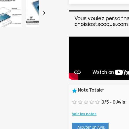

Vous voulez personna
choisiostacoque.com
Note Totale
:
0
/
5
-
0
Avis
Voir les notes
Ajouter un Avis