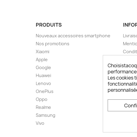
PRODUITS
INFO
Nouveaux accessoires smartphone
Livrais
Nos promotions
Mentio
Xiaomi
Condit
Apple
A pro
Choisistacoq
Google
Paieme
performances,
Huawei
Retou
Les cookies ti
Lenovo
Livrai
fonctionnalit
personnalisé
OnePlus
FAQ ch
Oppo
Comme
Conf
smart
Realme
Conta
Samsung
Plan d
Vivo