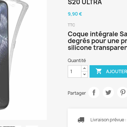
S20 ULTRA
9,90 €
TTC
Coque intégrale S
degrés pour une pr
silicone transpare
Quantité

AJOUTER
Partager
Livraison prévue 