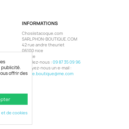
INFORMATIONS
Chosiistacoque.com
SARL PHON-BOUTIQUE.COM
42 rue andre theuriet
06100 nice
France
les
Appelez-nous :
09 87 35 09 96
 publicité.
Envoyez-nous un e-mail :
vous offrir des
phone.boutique@me.com
pter
é et de cookies