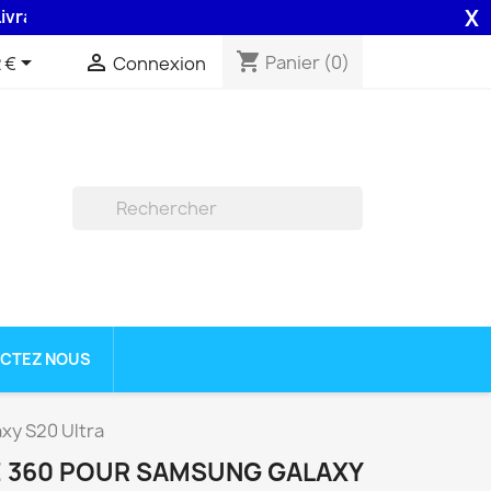
X
son 48H assurée par la Poste .
shopping_cart


Panier
(0)
 €
Connexion

CTEZ NOUS
xy S20 Ultra
 360 POUR SAMSUNG GALAXY