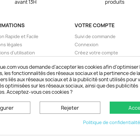
avant 13H
produits
RMATIONS
VOTRE COMPTE
on Rapide et Facile
Suivi de commande
ns légales
Connexion
ions d'utilisation
Créez votre compte
pos
Mes alertes
ue.com vous demande d'accepter les cookies afin d'optimiser 
nt sécurisé choisistacoque
 les fonctionnalités des réseaux sociaux et la pertinence de la
rs et remboursements
ers liés aux réseaux sociaux et à la publicité sont utilisés pour 
son DOM TOM et outremer
és optimisées sur les réseaux sociaux, ainsi que des publicités
es. Acceptez-vous ces cookies ?
oisistacoque
nt personnaliser son
igurer
Rejeter
Acce
phone
ctez-nous
Politique de confidentialit
u site
© 2026 - choisistacoque.com