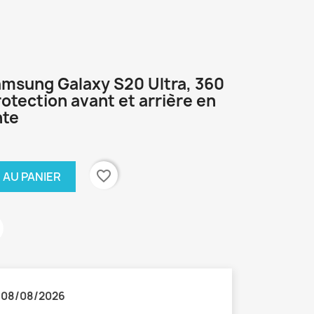
amsung Galaxy S20 Ultra, 360
otection avant et arrière en
nte
favorite_border
 AU PANIER
:
08/08/2026