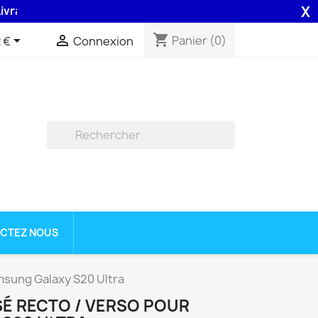
X
n 48H assurée par la Poste .
shopping_cart


Panier
(0)
 €
Connexion

CTEZ NOUS
amsung Galaxy S20 Ultra
SÉ RECTO / VERSO POUR