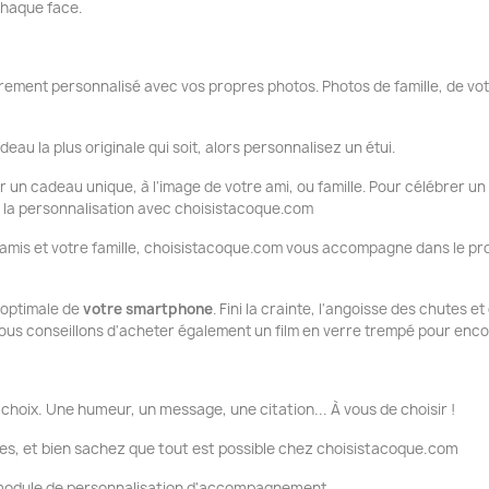
 chaque face.
ement personnalisé avec vos propres photos. Photos de famille, de vo
deau la plus originale qui soit, alors personnalisez un étui.
ir un cadeau unique, à l'image de votre ami, ou famille. Pour célébrer un
ue la personnalisation avec choisistacoque.com
 amis et votre famille, choisistacoque.com vous accompagne dans le pro
n optimale de
votre smartphone
. Fini la crainte, l'angoisse des chutes e
ous conseillons d'acheter également un film en verre trempé pour encor
choix. Une humeur, un message, une citation... À vous de choisir !
es, et bien sachez que tout est possible chez choisistacoque.com
e module de personnalisation d'accompagnement.