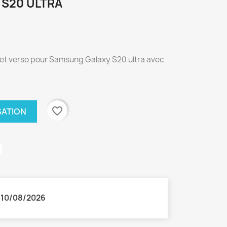
S20 ULTRA
o et verso pour Samsung Galaxy S20 ultra avec
favorite_border
SATION
:
10/08/2026