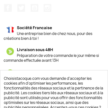
Facebook
Twitter
YouTube
Instagram
Société Francaise
Une entreprise bien de chez nous, pour des
créations bien à toi !
Livraison sous 48H
Préparation de votre commande le jour même si
commande effectuée avant 13H
Satisfaction de nos clients
Depuis 2009, entre 92% et 94% de nos clients
Choisistacoque.com vous demande d'accepter les
sont satisfaits de nos produits
cookies afin d'optimiser les performances, les
fonctionnalités des réseaux sociaux et la pertinence de la
publicité. Les cookies tiers liés aux réseaux sociaux et à la
Un SAV à votre écoute
publicité sont utilisés pour vous offrir des fonctionnalités
Notre SAV est disponible 6/7J de 10h à 18H
optimisées sur les réseaux sociaux, ainsi que des
publicités personnalisées. Acceptez-vous ces cookies ?