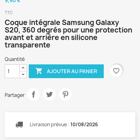
9,90 €
TTC
Coque intégrale Samsung Galaxy
S20, 360 degrés pour une protection
avant et arrière en silicone
transparente
Quantité

favorite_border
AJOUTER AU PANIER
Partager
Livraison prévue :
10/08/2026