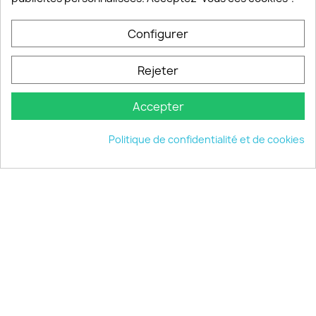
Configurer
PRODUITS

Rejeter
INFORMATIONS

Accepter
VOTRE COMPTE

Politique de confidentialité et de cookies
INFORMATIONS
keyboard_arrow_down
© 2026 - choisistacoque.com