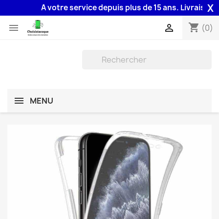
X
A votre service depuis plus de 15 ans. Livraison 48H
shopping_cart


(0)
MENU