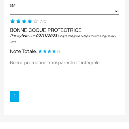
Trier par:
(
4
/
5
)
BONNE COQUE PROTECTRICE
Par
sylvie
sur
02/11/2023
Coque intégrale 360 pour Samsung Galaxy
S20
Note Totale:
Bonne protection transparente et intégrale.
1