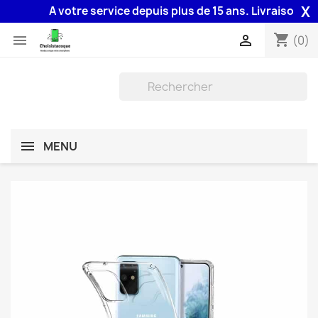
X
A votre service depuis plus de 15 ans. Livraison 48H a
shopping_cart


(0)
MENU