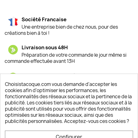
Société Francaise
Une entreprise bien de chez nous, pour des
créations bien à toi !
Livraison sous 48H
Préparation de votre commande le jour même si
commande effectuée avant 13H
Satisfaction de nos clients
Depuis 2009, entre 92% et 94% de nos clients
Choisistacoque.com vous demande d'accepter les
sont satisfaits de nos produits
cookies afin d'optimiser les performances, les
fonctionnalités des réseaux sociaux et la pertinence de la
publicité. Les cookies tiers liés aux réseaux sociaux et à la
Un SAV à votre écoute
publicité sont utilisés pour vous offrir des fonctionnalités
Notre SAV est disponible 6/7J de 10h à 18H
optimisées sur les réseaux sociaux, ainsi que des
publicités personnalisées. Acceptez-vous ces cookies ?
Configurer