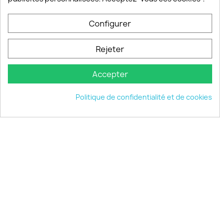
PRODUITS

Configurer
INFORMATIONS

Rejeter
VOTRE COMPTE

Accepter
INFORMATIONS
keyboard_arrow_down
Politique de confidentialité et de cookies
© 2026 - choisistacoque.com