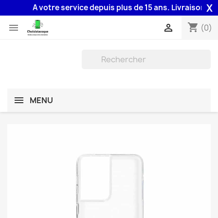
X
A votre service depuis plus de 15 ans. Livraison 48H a
shopping_cart


(0)
MENU