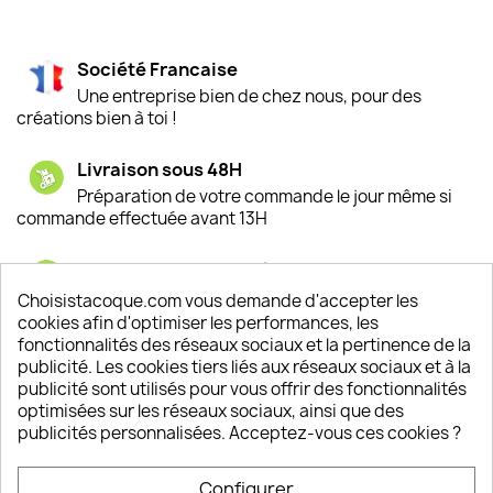
Société Francaise
Une entreprise bien de chez nous, pour des
créations bien à toi !
Livraison sous 48H
Préparation de votre commande le jour même si
commande effectuée avant 13H
Satisfaction de nos clients
Depuis 2009, entre 92% et 94% de nos clients
Choisistacoque.com vous demande d'accepter les
sont satisfaits de nos produits
cookies afin d'optimiser les performances, les
fonctionnalités des réseaux sociaux et la pertinence de la
publicité. Les cookies tiers liés aux réseaux sociaux et à la
Un SAV à votre écoute
publicité sont utilisés pour vous offrir des fonctionnalités
Notre SAV est disponible 6/7J de 10h à 18H
optimisées sur les réseaux sociaux, ainsi que des
publicités personnalisées. Acceptez-vous ces cookies ?
Configurer