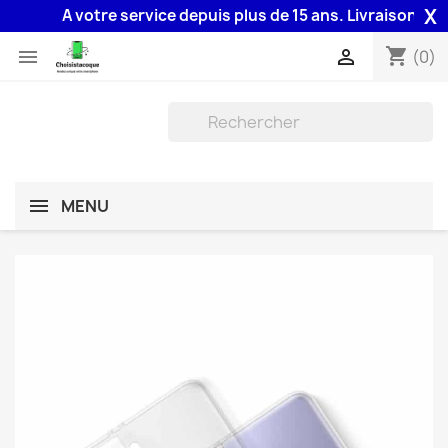
X
A votre service depuis plus de 15 ans. Livraison 48H as
shopping_cart


(0)
MENU