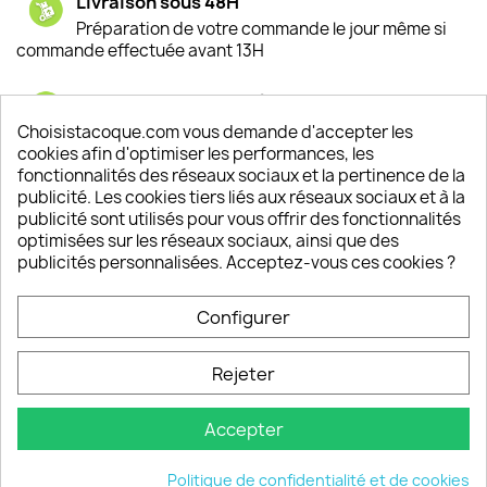
Livraison sous 48H
Préparation de votre commande le jour même si
commande effectuée avant 13H
Satisfaction de nos clients
Depuis 2009, entre 92% et 94% de nos clients
Choisistacoque.com vous demande d'accepter les
sont satisfaits de nos produits
cookies afin d'optimiser les performances, les
fonctionnalités des réseaux sociaux et la pertinence de la
publicité. Les cookies tiers liés aux réseaux sociaux et à la
Un SAV à votre écoute
publicité sont utilisés pour vous offrir des fonctionnalités
Notre SAV est disponible 6/7J de 10h à 18H
optimisées sur les réseaux sociaux, ainsi que des
publicités personnalisées. Acceptez-vous ces cookies ?
Configurer
PRODUITS

Rejeter
INFORMATIONS

Accepter
VOTRE COMPTE

Politique de confidentialité et de cookies