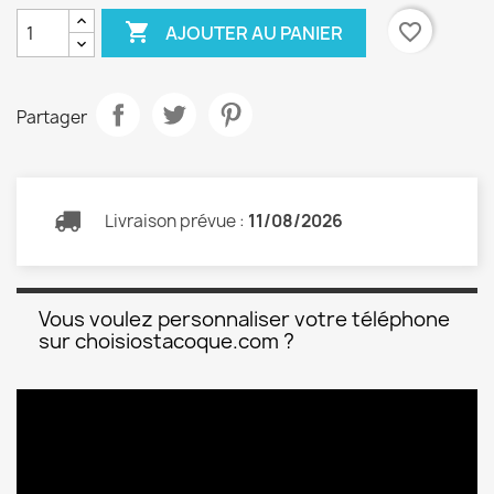

favorite_border
AJOUTER AU PANIER
Partager
Livraison prévue :
11/08/2026
Vous voulez personnaliser votre téléphone
sur choisiostacoque.com ?