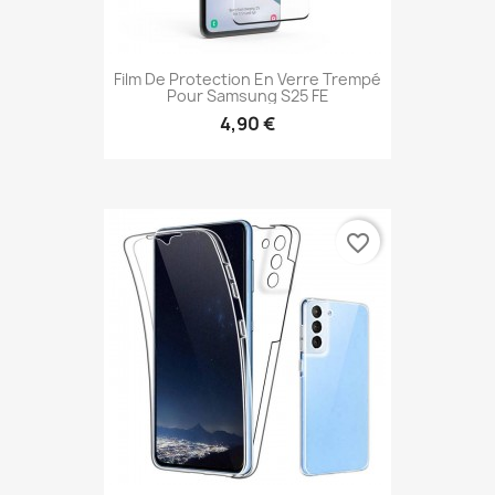
Film De Protection En Verre Trempé
Pour Samsung S25 FE
4,90 €
favorite_border