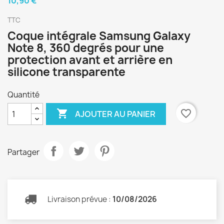
10,90 €
TTC
Coque intégrale Samsung Galaxy
Note 8, 360 degrés pour une
protection avant et arrière en
silicone transparente
Quantité

favorite_border
AJOUTER AU PANIER
Partager
Livraison prévue :
10/08/2026