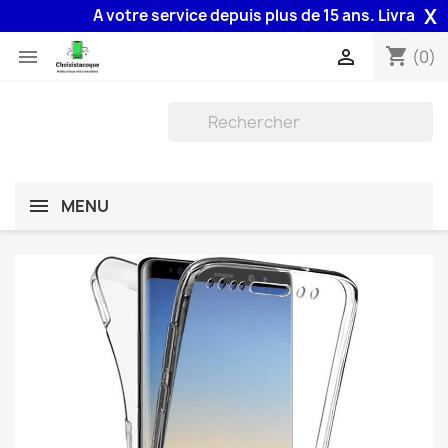
X
A votre service depuis plus de 15 ans. Livraison 4
shopping_cart


(0)
MENU