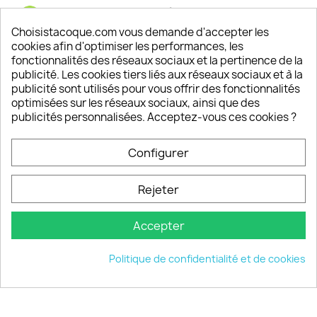
Satisfaction de nos clients
Depuis 2009, entre 92% et 94% de nos clients
Choisistacoque.com vous demande d'accepter les
sont satisfaits de nos produits
cookies afin d'optimiser les performances, les
fonctionnalités des réseaux sociaux et la pertinence de la
publicité. Les cookies tiers liés aux réseaux sociaux et à la
Un SAV à votre écoute
publicité sont utilisés pour vous offrir des fonctionnalités
Notre SAV est disponible 6/7J de 10h à 18H
optimisées sur les réseaux sociaux, ainsi que des
publicités personnalisées. Acceptez-vous ces cookies ?
Configurer
PRODUITS

Rejeter
INFORMATIONS

Accepter
VOTRE COMPTE

Politique de confidentialité et de cookies
INFORMATIONS
keyboard_arrow_down
© 2026 - choisistacoque.com