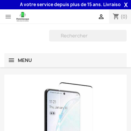
X
A votre service depuis plus de 15 ans. Livraison 48H a
shopping_cart


(0)
MENU