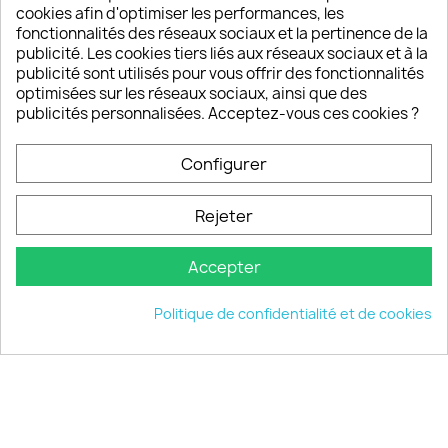
sont satisfaits de nos produits
cookies afin d'optimiser les performances, les
fonctionnalités des réseaux sociaux et la pertinence de la
publicité. Les cookies tiers liés aux réseaux sociaux et à la
Un SAV à votre écoute
publicité sont utilisés pour vous offrir des fonctionnalités
Notre SAV est disponible 6/7J de 10h à 18H
optimisées sur les réseaux sociaux, ainsi que des
publicités personnalisées. Acceptez-vous ces cookies ?
Configurer
PRODUITS

Rejeter
INFORMATIONS

Accepter
VOTRE COMPTE

Politique de confidentialité et de cookies
INFORMATIONS
keyboard_arrow_down
© 2026 - choisistacoque.com