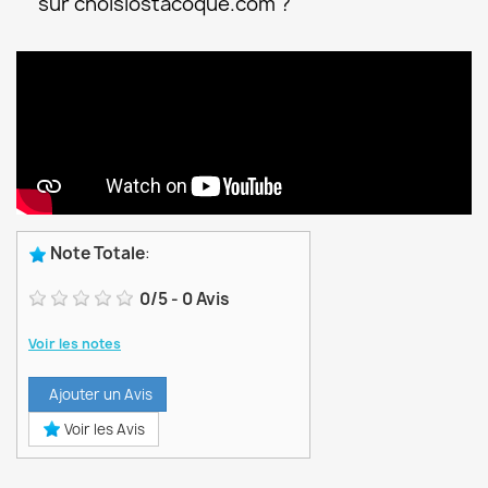
sur choisiostacoque.com ?
Note Totale
:
0
/
5
-
0
Avis
Voir les notes
Ajouter un Avis
Voir les Avis